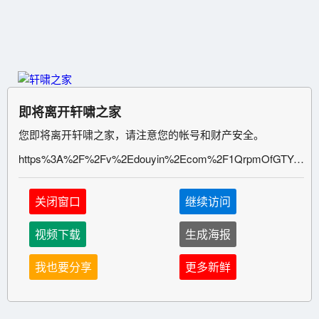
即将离开轩啸之家
您即将离开轩啸之家，请注意您的帐号和财产安全。
https%3A%2F%2Fv%2Edouyin%2Ecom%2F1QrpmOfGTYo%2F
关闭窗口
继续访问
视频下载
生成海报
我也要分享
更多新鲜