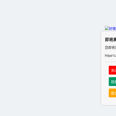
即将
您即将
https
关
视
我