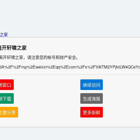
离开轩啸之家
离开轩啸之家，请注意您的帐号和财产安全。
%3A%2F%2Fmp%2Eweixin%2Eqq%2Ecom%2Fs%2FV8iTM2YPjktLW4QCeY
闭窗口
继续访问
频下载
生成海报
也要分享
更多新鲜