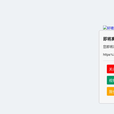
即将
您即将
https
关
视
我