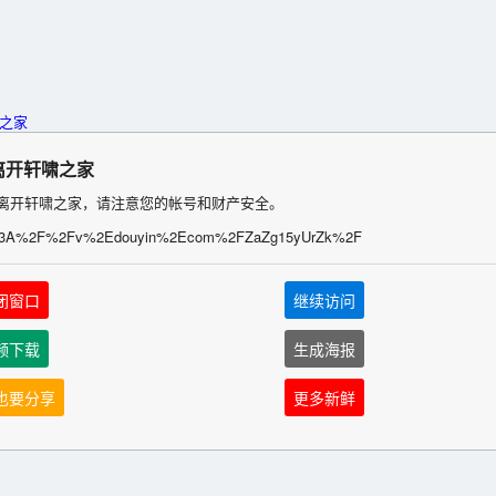
离开轩啸之家
离开轩啸之家，请注意您的帐号和财产安全。
%3A%2F%2Fv%2Edouyin%2Ecom%2FZaZg15yUrZk%2F
闭窗口
继续访问
频下载
生成海报
也要分享
更多新鲜