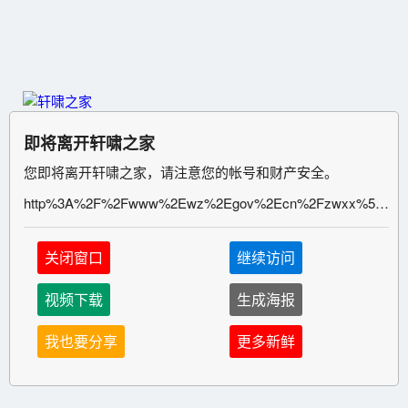
即将离开轩啸之家
您即将离开轩啸之家，请注意您的帐号和财产安全。
http%3A%2F%2Fwww%2Ewz%2Egov%2Ecn%2Fzwxx%5F266%2Fgggs%2F202606%2Ft20260603%5F15726385%2Ehtml
关闭窗口
继续访问
视频下载
生成海报
我也要分享
更多新鲜