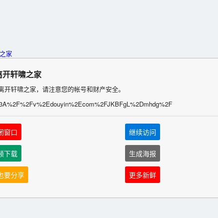
离开轩啸之家
离开轩啸之家，请注意您的帐号和财产安全。
%3A%2F%2Fv%2Edouyin%2Ecom%2FJKBFgL%2Dmhdg%2F
闭窗口
继续访问
频下载
生成海报
也要分享
更多新鲜