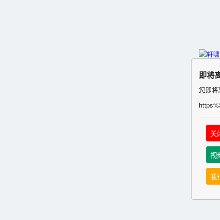
即将
您即将
https
关
视
我