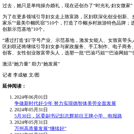
过去，她只是单纯操办婚礼，现在还创办了“时光礼·妇女微家”
为了在更多领域引导妇女走上致富路，区妇联深化创业创新、乡
家乐”“最美巾帼民宿”510个，打造了巾帼乡村旅游特色品牌；
创新示范基地”10个。
“通过打造‘妇’字号产业、示范基地，激发女能人、女致富带
区妇联还将继续引导妇女参与家政服务、手工制作、电子商务、
创客、女性创业致富带头人，选塑一批“巴渝巧姐”“巴渝网姐”
激活“她力量” 助力“她发展”
记者 李成敏 文/图
延伸阅读：
2024年06月01日
争做新时代好少年 努力实现德智体美劳全面发展
2024年05月31日
5月30日，区委副书记彭志辉前往王牌小学、电报路
2024年05月31日
万州高质量发展“继续好”