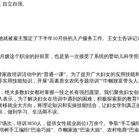
，自立自强。
过，她就被雇主预定了下半年10月份的入户服务工作。王女士告诉记
说月嫂这个职业的好前景，也是第一次接受了系统的婴幼儿科学照
牌家政培训活动中的“普通一课”。为了提升广大妇女的实用技能
实用技能知识，开展“高素质女农民专题培训”“巾帼致富带头人
到，绝大多数妇女都对掌握一技之长有强烈愿望。我们聚焦妇女
责人表示，为了解决妇女在培训中遇到的困难，积极探索新的教
转移就业大方向，将理论知识和实操技能结合，让妇女学到真正
间，做到学习、生活两不误。
场次，培训3850人，提供女性就业岗位1万余个。争取“手工编织
，培树手工编织“巴渝巧姐”、巾帼家政“巴渝大姐”、农村电商“巴渝网