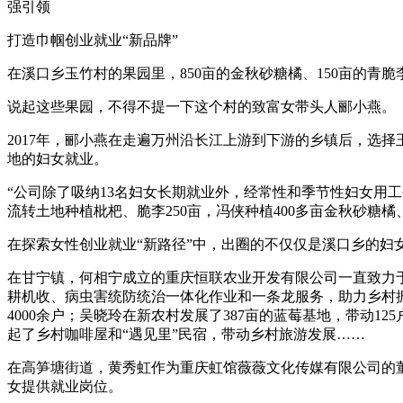
强引领
打造巾帼创业就业“新品牌”
在溪口乡玉竹村的果园里，850亩的金秋砂糖橘、150亩的青
说起这些果园，不得不提一下这个村的致富女带头人郦小燕。
2017年，郦小燕在走遍万州沿长江上游到下游的乡镇后，选
地的妇女就业。
“公司除了吸纳13名妇女长期就业外，经常性和季节性妇女用
流转土地种植枇杷、脆李250亩，冯侠种植400多亩金秋砂糖橘
在探索女性创业就业“新路径”中，出圈的不仅仅是溪口乡的妇
在甘宁镇，何相宁成立的重庆恒联农业开发有限公司一直致力
耕机收、病虫害统防统治一体化作业和一条龙服务，助力乡村
4000余户；吴晓玲在新农村发展了387亩的蓝莓基地，带动
起了乡村咖啡屋和“遇见里”民宿，带动乡村旅游发展……
在高笋塘街道，黄秀虹作为重庆虹馆薇薇文化传媒有限公司的董事
女提供就业岗位。