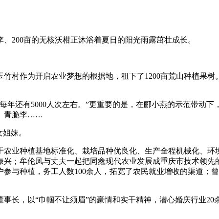
脆李、200亩的无核沃柑正沐浴着夏日的阳光雨露茁壮成长。
择玉竹村作为开启农业梦想的根据地，租下了1200亩荒山种植果
工每年还有5000人次左右。”更重要的是，在郦小燕的示范带动
、青脆李……
女姐妹。
于农业种植基地标准化、栽培品种优良化、生产全程机械化、环
振兴；牟伦凤与丈夫一起把同鑫现代农业发展成重庆市技术领先
125户参与种植，务工人数100余人，拓宽了农民就业增收的渠
长，以“巾帼不让须眉”的豪情和实干精神，潜心婚庆行业20余