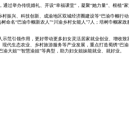
，通过举办传统婚礼、开设“幸福课堂”，凝聚“她力量”、根植
村振兴、科技创新、成渝地区双城经济圈建设等“巴渝巾帼行动”，
选树命名“巴渝巾帼新农人”“川渝乡村女能人”7人；培树巾帼家
头人示范引领作用，更好带动更多妇女灵活居家就业创业、增收致
现代生态农业、乡村旅游服务等产业发展，重点打造蜀绣“巴渝巧
“巴渝大姐”“智慧渝姐”等典型，助力妇女姐妹能就业、就好业。