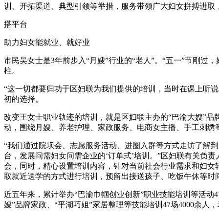
训、开拓渠道、典型引领等举措，服务带领广大妇女拼搏进取
搭平台
助力妇女能就业、就好业
市民吴女士是3年前步入“月嫂”行业的“老人”。“五一”节刚
柱。
“这一切都要归功于区妇联为我们提供的培训，当时在课上听
初的选择。
改变王女士职业轨迹的培训，就是区妇联主办的“巴渝大嫂”品
动，围绕月嫂、养老护理、家政服务、电商女主播、手工刺绣等
“我们通过院坝会、志愿服务活动、进圈入群等方式走访了解
台，发展问需妇女问需企业的‘订单式’培训。”区妇联有关负
会，同时，精心设置培训内容，针对当前社会行业需求和妇女
取就近送学的方式进行培训，预留出接送孩子、吃饭午休等时
近五年来，累计举办“巴渝巾帼创业创新”职业技能培训等活动47
嫂”品牌家政、“平湖巧姐”家居整理等技能培训47场4000余人