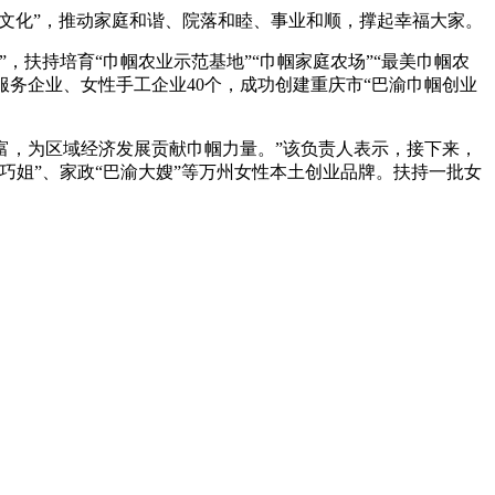
“家文化”，推动家庭和谐、院落和睦、事业和顺，撑起幸福大家。
扶持培育“巾帼农业示范基地”“巾帼家庭农场”“最美巾帼农
政服务企业、女性手工企业40个，成功创建重庆市“巴渝巾帼创业
富，为区域经济发展贡献巾帼力量。”该负责人表示，接下来，
姐”、家政“巴渝大嫂”等万州女性本土创业品牌。扶持一批女